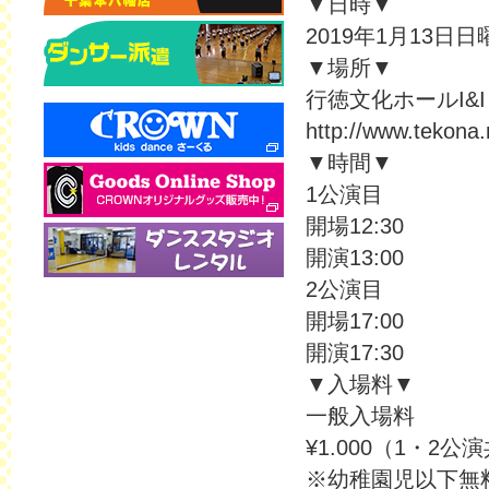
▼日時▼
2019年1月13日日
▼場所▼
行徳文化ホールI&I
http://www.tekona
▼時間▼
1公演目
開場12:30
開演13:00
2公演目
開場17:00
開演17:30
▼入場料▼
一般入場料
¥1.000（1・2公
※幼稚園児以下無