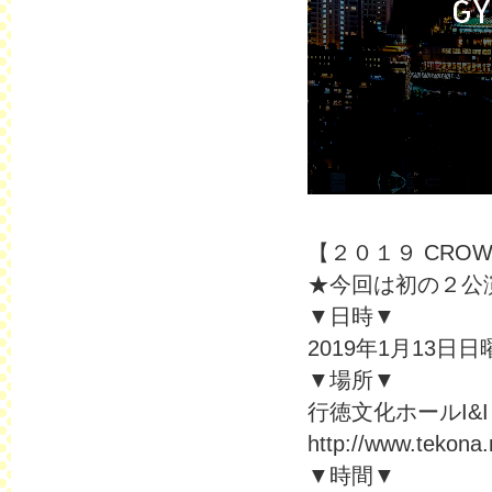
【２０１９ CROWN
★今回は初の２公
▼日時▼
2019年1月13日日
▼場所▼
行徳文化ホールI&I
http://www.tekona
▼時間▼