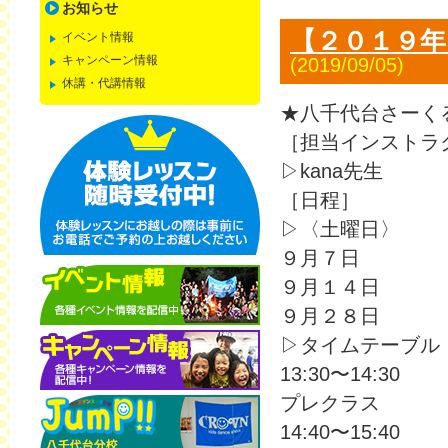
お知らせ
【２０１９年
イベント情報
キャンペーン情報
(2019/09/05)
休講・代講情報
★八千代台さーく
［担当インストラ
▷kana先生
［日程］
▷〈土曜日〉
９月７日
９月１４日
９月２８日
▷タイムテーブル
13:30〜14:30
プレクラス
14:40〜15:40